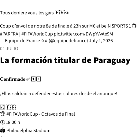
Tous derrière vous les gars 🇫🇷👊
Coup d’envoi de notre 8e de finale à 23h sur M6 et beIN SPORTS 1 📺
#PARFRA
|
#FIFAWorldCup
pic.twitter.com/DWpYVvAe9M
— Equipe de France ⭐⭐ (@equipedefrance)
July 4, 2026
04 JULIO
La formación titular de Paraguay
𝐂𝐨𝐧𝐟𝐢𝐫𝐦𝐚𝐝𝐨 ✅1️⃣1️⃣
¡Ellos saldrán a defender estos colores desde el arranque!
🆚 🇫🇷
🏆
#FIFAWorldCup
- Octavos de Final
🕕 18:00 h
🏟️ Philadelphia Stadium