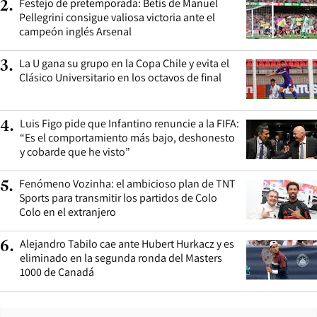
Festejo de pretemporada: Betis de Manuel
2
.
Pellegrini consigue valiosa victoria ante el
campeón inglés Arsenal
La U gana su grupo en la Copa Chile y evita el
3
.
Clásico Universitario en los octavos de final
Luis Figo pide que Infantino renuncie a la FIFA:
4
.
“Es el comportamiento más bajo, deshonesto
y cobarde que he visto”
Fenómeno Vozinha: el ambicioso plan de TNT
5
.
Sports para transmitir los partidos de Colo
Colo en el extranjero
Alejandro Tabilo cae ante Hubert Hurkacz y es
6
.
eliminado en la segunda ronda del Masters
1000 de Canadá