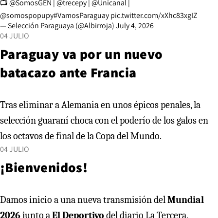
📺
@SomosGEN
|
@trecepy
|
@Unicanal
|
@somospopupy
#VamosParaguay
pic.twitter.com/xXhc83xgIZ
— Selección Paraguaya (@Albirroja)
July 4, 2026
04 JULIO
Paraguay va por un nuevo
batacazo ante Francia
Tras eliminar a Alemania en unos épicos penales, la
selección guaraní choca con el poderío de los galos en
los octavos de final de la Copa del Mundo.
04 JULIO
¡Bienvenidos!
Damos inicio a una nueva transmisión del
Mundial
2026
junto a
El Deportivo
del diario La Tercera.