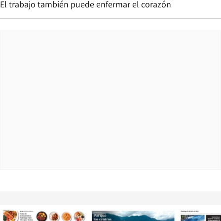
El trabajo también puede enfermar el corazón
Opens in new window
Opens in ne