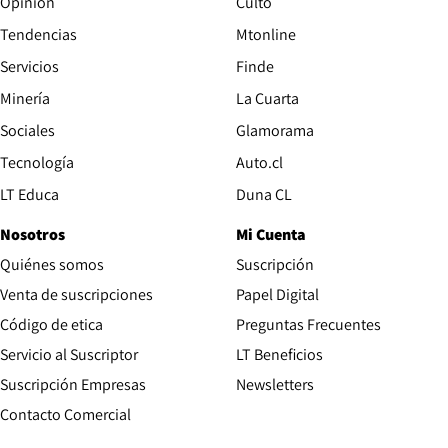
Opinión
Culto
Tendencias
Mtonline
Servicios
Finde
Opens in new window
Minería
La Cuarta
Opens in new wind
Sociales
Glamorama
Opens in new window
Tecnología
Auto.cl
Opens in new window
LT Educa
Duna CL
Nosotros
Mi Cuenta
Quiénes somos
Suscripción
Opens in new win
Venta de suscripciones
Papel Digital
Opens in new window
Código de etica
Preguntas Frecuentes
Servicio al Suscriptor
LT Beneficios
Suscripción Empresas
Newsletters
Opens in new window
Contacto Comercial