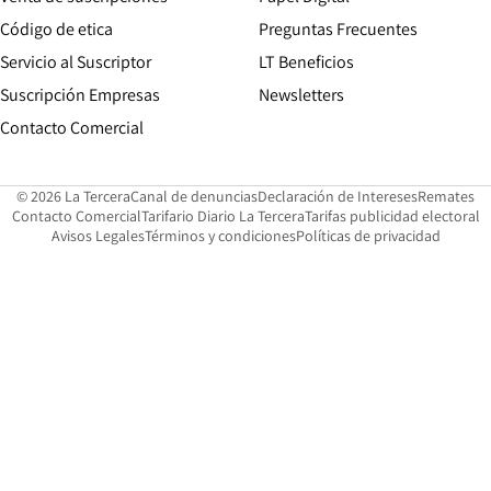
Opens in new window
Código de etica
Preguntas Frecuentes
Servicio al Suscriptor
LT Beneficios
Suscripción Empresas
Newsletters
Opens in new window
Contacto Comercial
Opens in new window
Opens in 
Op
© 2026 La Tercera
Canal de denuncias
Declaración de Intereses
Remates
Opens in new window
Opens in new window
O
Contacto Comercial
Tarifario Diario La Tercera
Tarifas publicidad electoral
Opens in new window
Avisos Legales
Términos y condiciones
Políticas de privacidad