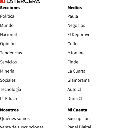
Secciones
Medios
Política
Paula
Mundo
Negocios
Nacional
El Deportivo
Opinión
Culto
Tendencias
Mtonline
Servicios
Finde
Opens in new window
Minería
La Cuarta
Opens in new wind
Sociales
Glamorama
Opens in new window
Tecnología
Auto.cl
Opens in new window
LT Educa
Duna CL
Nosotros
Mi Cuenta
Quiénes somos
Suscripción
Opens in new win
Venta de suscripciones
Papel Digital