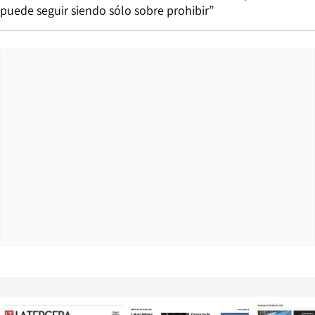
puede seguir siendo sólo sobre prohibir”
Opens in new window
Opens in ne