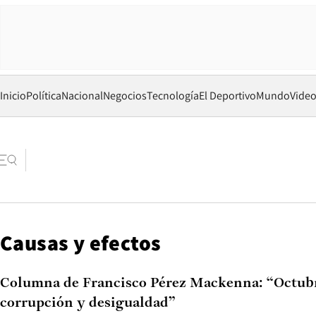
Inicio
Política
Nacional
Negocios
Tecnología
El Deportivo
Mundo
Vide
Causas y efectos
Columna de Francisco Pérez Mackenna: “Octubr
corrupción y desigualdad”