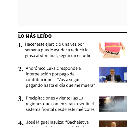
LO MÁS LEÍDO
Hacer este ejercicio una vez por
1
.
semana puede ayudar a reducir la
grasa abdominal, según un estudio
Andrónico Luksic responde a
2
.
interpelación por pago de
contribuciones: “Voy a seguir
pagando hasta el día que me muera”
Precipitaciones y viento: las 10
3
.
regiones que comenzarán a sentir el
sistema frontal desde este miércoles
José Miguel Insulza: “Bachelet ya
4
.