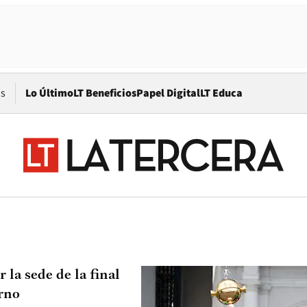
Opens in new window
os
Lo Último
LT Beneficios
Papel Digital
LT Educa
la sede de la final
erno