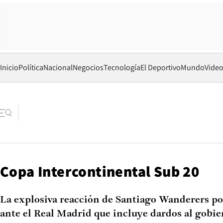
Inicio
Política
Nacional
Negocios
Tecnología
El Deportivo
Mundo
Vide
Copa Intercontinental Sub 20
La explosiva reacción de Santiago Wanderers por 
ante el Real Madrid que incluye dardos al gobi