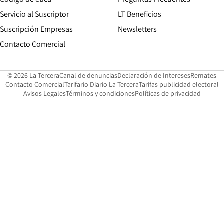
Servicio al Suscriptor
LT Beneficios
Suscripción Empresas
Newsletters
Opens in new window
Contacto Comercial
Opens in new window
Opens in 
Op
© 2026 La Tercera
Canal de denuncias
Declaración de Intereses
Remates
Opens in new window
Opens in new window
O
Contacto Comercial
Tarifario Diario La Tercera
Tarifas publicidad electoral
Opens in new window
Avisos Legales
Términos y condiciones
Políticas de privacidad