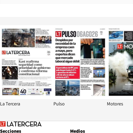
Opens in new window
Opens in ne
La Tercera
Pulso
Motores
Secciones
Medios