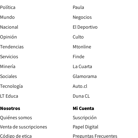
Política
Paula
Mundo
Negocios
Nacional
El Deportivo
Opinión
Culto
Tendencias
Mtonline
Servicios
Finde
Opens in new window
Minería
La Cuarta
Opens in new wind
Sociales
Glamorama
Opens in new window
Tecnología
Auto.cl
Opens in new window
LT Educa
Duna CL
Nosotros
Mi Cuenta
Quiénes somos
Suscripción
Opens in new win
Venta de suscripciones
Papel Digital
Opens in new window
Código de etica
Preguntas Frecuentes