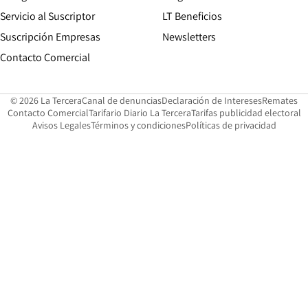
Servicio al Suscriptor
LT Beneficios
Suscripción Empresas
Newsletters
Opens in new window
Contacto Comercial
Opens in new window
Opens in 
Op
© 2026 La Tercera
Canal de denuncias
Declaración de Intereses
Remates
Opens in new window
Opens in new window
O
Contacto Comercial
Tarifario Diario La Tercera
Tarifas publicidad electoral
Opens in new window
Avisos Legales
Términos y condiciones
Políticas de privacidad