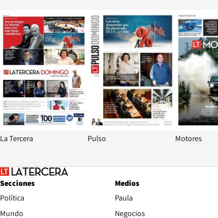
Opens in new window
Opens in ne
La Tercera
Pulso
Motores
Secciones
Medios
Política
Paula
Mundo
Negocios