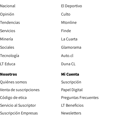
Nacional
El Deportivo
Opinión
Culto
Tendencias
Mtonline
Servicios
Finde
Opens in new window
Minería
La Cuarta
Opens in new wind
Sociales
Glamorama
Opens in new window
Tecnología
Auto.cl
Opens in new window
LT Educa
Duna CL
Nosotros
Mi Cuenta
Quiénes somos
Suscripción
Opens in new win
Venta de suscripciones
Papel Digital
Opens in new window
Código de etica
Preguntas Frecuentes
Servicio al Suscriptor
LT Beneficios
Suscripción Empresas
Newsletters