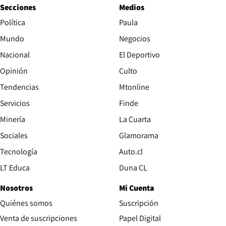
Secciones
Medios
Política
Paula
Mundo
Negocios
Nacional
El Deportivo
Opinión
Culto
Tendencias
Mtonline
Servicios
Finde
Opens in new window
Minería
La Cuarta
Opens in new wind
Sociales
Glamorama
Opens in new window
Tecnología
Auto.cl
Opens in new window
LT Educa
Duna CL
Nosotros
Mi Cuenta
Quiénes somos
Suscripción
Opens in new win
Venta de suscripciones
Papel Digital