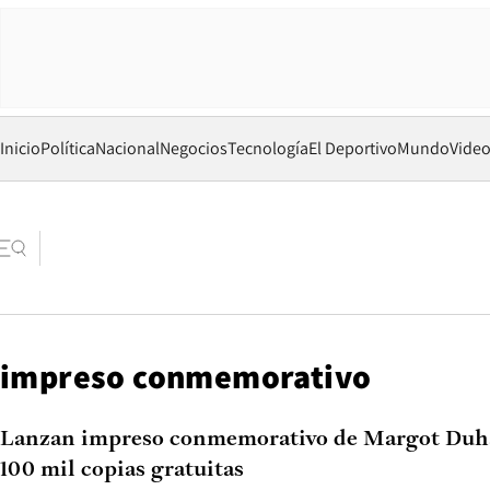
Inicio
Política
Nacional
Negocios
Tecnología
El Deportivo
Mundo
Vide
impreso conmemorativo
Lanzan impreso conmemorativo de Margot Duhal
100 mil copias gratuitas