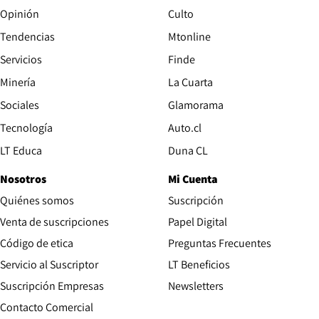
Opinión
Culto
Tendencias
Mtonline
Servicios
Finde
Opens in new window
Minería
La Cuarta
Opens in new wind
Sociales
Glamorama
Opens in new window
Tecnología
Auto.cl
Opens in new window
LT Educa
Duna CL
Nosotros
Mi Cuenta
Quiénes somos
Suscripción
Opens in new win
Venta de suscripciones
Papel Digital
Opens in new window
Código de etica
Preguntas Frecuentes
Servicio al Suscriptor
LT Beneficios
Suscripción Empresas
Newsletters
Opens in new window
Contacto Comercial