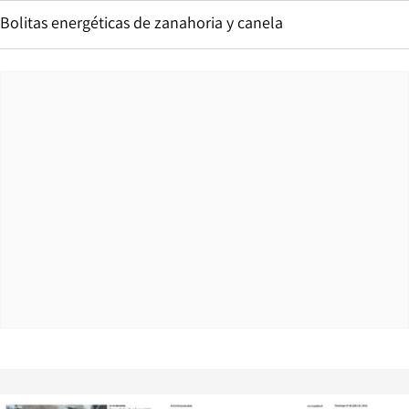
Bolitas energéticas de zanahoria y canela
Opens in new window
Opens in ne