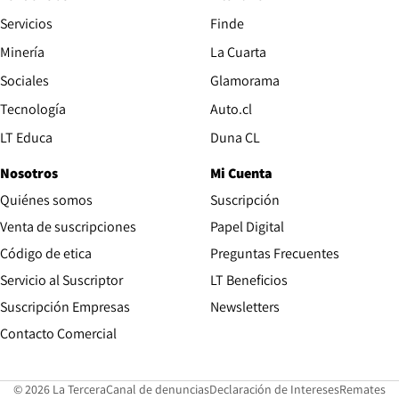
Servicios
Finde
Opens in new window
Minería
La Cuarta
Opens in new wind
Sociales
Glamorama
Opens in new window
Tecnología
Auto.cl
Opens in new window
LT Educa
Duna CL
Nosotros
Mi Cuenta
Quiénes somos
Suscripción
Opens in new win
Venta de suscripciones
Papel Digital
Opens in new window
Código de etica
Preguntas Frecuentes
Servicio al Suscriptor
LT Beneficios
Suscripción Empresas
Newsletters
Opens in new window
Contacto Comercial
Opens in new window
Opens in 
Op
© 2026 La Tercera
Canal de denuncias
Declaración de Intereses
Remates