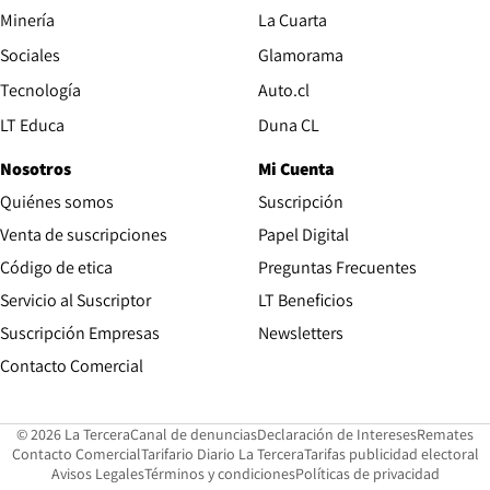
Opens in new window
Minería
La Cuarta
Opens in new wind
Sociales
Glamorama
Opens in new window
Tecnología
Auto.cl
Opens in new window
LT Educa
Duna CL
Nosotros
Mi Cuenta
Quiénes somos
Suscripción
Opens in new win
Venta de suscripciones
Papel Digital
Opens in new window
Código de etica
Preguntas Frecuentes
Servicio al Suscriptor
LT Beneficios
Suscripción Empresas
Newsletters
Opens in new window
Contacto Comercial
Opens in new window
Opens in 
Op
© 2026 La Tercera
Canal de denuncias
Declaración de Intereses
Remates
Opens in new window
Opens in new window
O
Contacto Comercial
Tarifario Diario La Tercera
Tarifas publicidad electoral
Opens in new window
Avisos Legales
Términos y condiciones
Políticas de privacidad