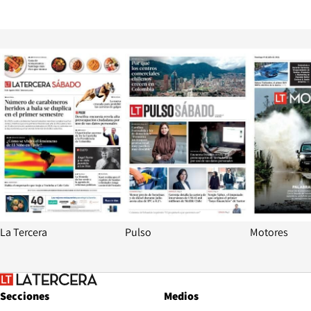
Opens in new window
Opens in ne
La Tercera
Pulso
Motores
Secciones
Medios