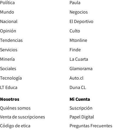
Política
Paula
Mundo
Negocios
Nacional
El Deportivo
Opinión
Culto
Tendencias
Mtonline
Servicios
Finde
Opens in new window
Minería
La Cuarta
Opens in new wind
Sociales
Glamorama
Opens in new window
Tecnología
Auto.cl
Opens in new window
LT Educa
Duna CL
Nosotros
Mi Cuenta
Quiénes somos
Suscripción
Opens in new win
Venta de suscripciones
Papel Digital
Opens in new window
Código de etica
Preguntas Frecuentes