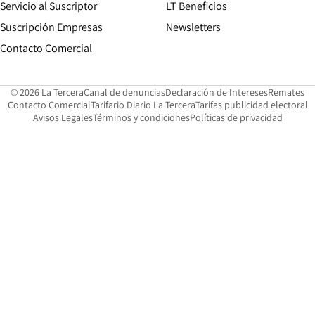
Servicio al Suscriptor
LT Beneficios
Suscripción Empresas
Newsletters
Opens in new window
Contacto Comercial
Opens in new window
Opens in 
Op
© 2026 La Tercera
Canal de denuncias
Declaración de Intereses
Remates
Opens in new window
Opens in new window
O
Contacto Comercial
Tarifario Diario La Tercera
Tarifas publicidad electoral
Opens in new window
Avisos Legales
Términos y condiciones
Políticas de privacidad