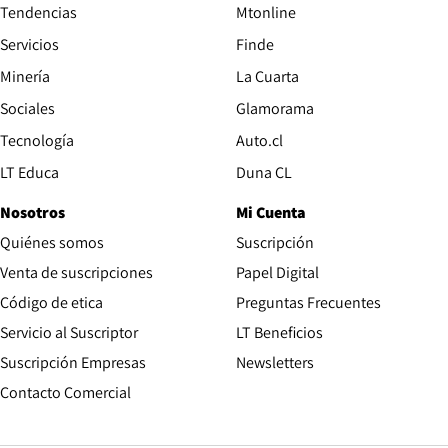
Tendencias
Mtonline
Servicios
Finde
Opens in new window
Minería
La Cuarta
Opens in new wind
Sociales
Glamorama
Opens in new window
Tecnología
Auto.cl
Opens in new window
LT Educa
Duna CL
Nosotros
Mi Cuenta
Quiénes somos
Suscripción
Opens in new win
Venta de suscripciones
Papel Digital
Opens in new window
Código de etica
Preguntas Frecuentes
Servicio al Suscriptor
LT Beneficios
Suscripción Empresas
Newsletters
Opens in new window
Contacto Comercial