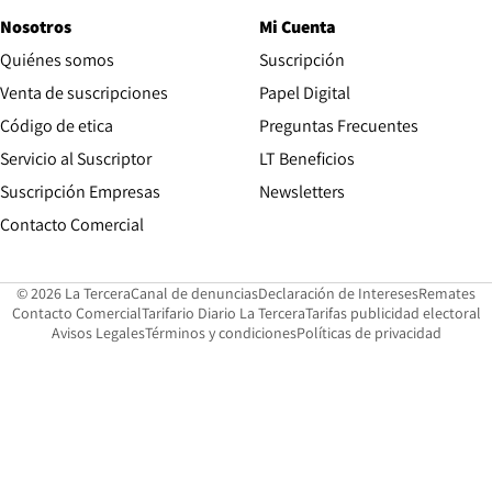
Nosotros
Mi Cuenta
Quiénes somos
Suscripción
Opens in new win
Venta de suscripciones
Papel Digital
Opens in new window
Código de etica
Preguntas Frecuentes
Servicio al Suscriptor
LT Beneficios
Suscripción Empresas
Newsletters
Opens in new window
Contacto Comercial
Opens in new window
Opens in 
Op
© 2026 La Tercera
Canal de denuncias
Declaración de Intereses
Remates
Opens in new window
Opens in new window
O
Contacto Comercial
Tarifario Diario La Tercera
Tarifas publicidad electoral
Opens in new window
Avisos Legales
Términos y condiciones
Políticas de privacidad