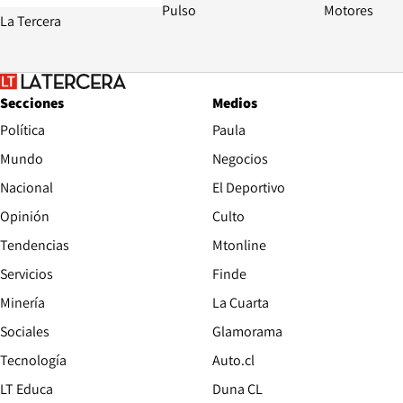
Pulso
Motores
La Tercera
Secciones
Medios
Política
Paula
Mundo
Negocios
Nacional
El Deportivo
Opinión
Culto
Tendencias
Mtonline
Servicios
Finde
Opens in new window
Minería
La Cuarta
Opens in new wind
Sociales
Glamorama
Opens in new window
Tecnología
Auto.cl
Opens in new window
LT Educa
Duna CL