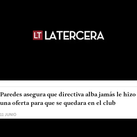
Paredes asegura que directiva alba jamás le hizo
una oferta para que se quedara en el club
11 JUNIO