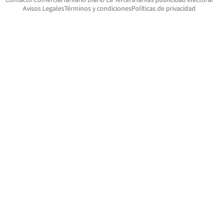
Opens in new window
Avisos Legales
Términos y condiciones
Políticas de privacidad