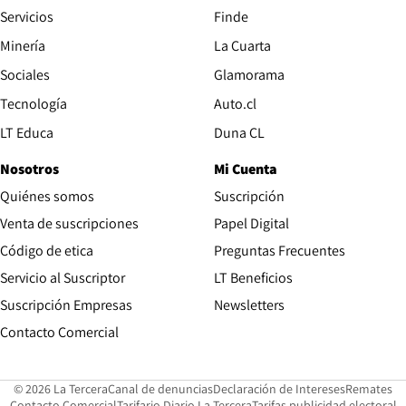
Servicios
Finde
Opens in new window
Minería
La Cuarta
Opens in new wind
Sociales
Glamorama
Opens in new window
Tecnología
Auto.cl
Opens in new window
LT Educa
Duna CL
Nosotros
Mi Cuenta
Quiénes somos
Suscripción
Opens in new win
Venta de suscripciones
Papel Digital
Opens in new window
Código de etica
Preguntas Frecuentes
Servicio al Suscriptor
LT Beneficios
Suscripción Empresas
Newsletters
Opens in new window
Contacto Comercial
Opens in new window
Opens in 
Op
© 2026 La Tercera
Canal de denuncias
Declaración de Intereses
Remates
Opens in new window
Opens in new window
O
Contacto Comercial
Tarifario Diario La Tercera
Tarifas publicidad electoral