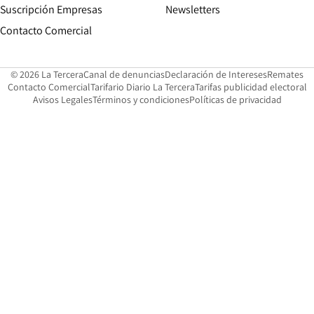
Suscripción Empresas
Newsletters
Opens in new window
Contacto Comercial
Opens in new window
Opens in 
Op
© 2026 La Tercera
Canal de denuncias
Declaración de Intereses
Remates
Opens in new window
Opens in new window
O
Contacto Comercial
Tarifario Diario La Tercera
Tarifas publicidad electoral
Opens in new window
Avisos Legales
Términos y condiciones
Políticas de privacidad