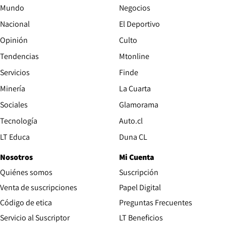
Mundo
Negocios
Nacional
El Deportivo
Opinión
Culto
Tendencias
Mtonline
Servicios
Finde
Opens in new window
Minería
La Cuarta
Opens in new wind
Sociales
Glamorama
Opens in new window
Tecnología
Auto.cl
Opens in new window
LT Educa
Duna CL
Nosotros
Mi Cuenta
Quiénes somos
Suscripción
Opens in new win
Venta de suscripciones
Papel Digital
Opens in new window
Código de etica
Preguntas Frecuentes
Servicio al Suscriptor
LT Beneficios