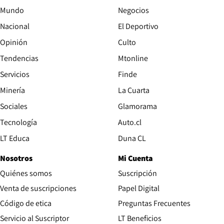
Mundo
Negocios
Nacional
El Deportivo
Opinión
Culto
Tendencias
Mtonline
Servicios
Finde
Opens in new window
Minería
La Cuarta
Opens in new wind
Sociales
Glamorama
Opens in new window
Tecnología
Auto.cl
Opens in new window
LT Educa
Duna CL
Nosotros
Mi Cuenta
Quiénes somos
Suscripción
Opens in new win
Venta de suscripciones
Papel Digital
Opens in new window
Código de etica
Preguntas Frecuentes
Servicio al Suscriptor
LT Beneficios