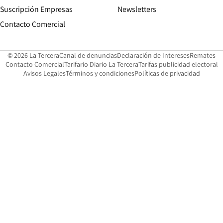
Suscripción Empresas
Newsletters
Opens in new window
Contacto Comercial
Opens in new window
Opens in 
Op
© 2026 La Tercera
Canal de denuncias
Declaración de Intereses
Remates
Opens in new window
Opens in new window
O
Contacto Comercial
Tarifario Diario La Tercera
Tarifas publicidad electoral
Opens in new window
Avisos Legales
Términos y condiciones
Políticas de privacidad