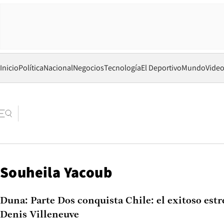
Inicio
Política
Nacional
Negocios
Tecnología
El Deportivo
Mundo
Vide
Souheila Yacoub
Duna: Parte Dos conquista Chile: el exitoso estr
Denis Villeneuve