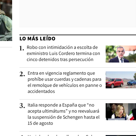
LO MÁS LEÍDO
Robo con intimidación a escolta de
1
.
exministro Luis Cordero termina con
cinco detenidos tras persecución
Entra en vigencia reglamento que
2
.
prohíbe usar cuerdas y cadenas para
el remolque de vehículos en panne o
accidentados
Italia responde a España que “no
3
.
acepta ultimátums” y no reevaluará
la suspensión de Schengen hasta el
15 de agosto