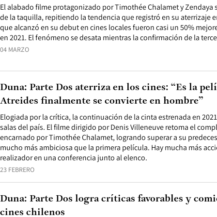
El alabado filme protagonizado por Timothée Chalamet y Zendaya s
de la taquilla, repitiendo la tendencia que registró en su aterrizaj
que alcanzó en su debut en cines locales fueron casi un 50% mejor
en 2021. El fenómeno se desata mientras la confirmación de la terc
04 MARZO
Duna: Parte Dos aterriza en los cines: “Es la pe
Atreides finalmente se convierte en hombre”
Elogiada por la crítica, la continuación de la cinta estrenada en 202
salas del país. El filme dirigido por Denis Villeneuve retoma el comp
encarnado por Timothée Chalamet, logrando superar a su predeceso
mucho más ambiciosa que la primera película. Hay mucha más acció
realizador en una conferencia junto al elenco.
23 FEBRERO
Duna: Parte Dos logra críticas favorables y com
cines chilenos