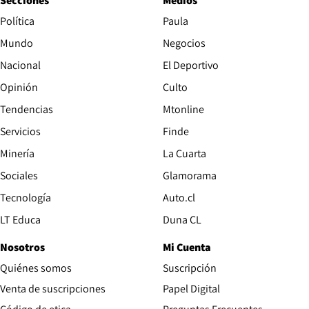
Secciones
Medios
Política
Paula
Mundo
Negocios
Nacional
El Deportivo
Opinión
Culto
Tendencias
Mtonline
Servicios
Finde
Opens in new window
Minería
La Cuarta
Opens in new wind
Sociales
Glamorama
Opens in new window
Tecnología
Auto.cl
Opens in new window
LT Educa
Duna CL
Nosotros
Mi Cuenta
Quiénes somos
Suscripción
Opens in new win
Venta de suscripciones
Papel Digital
Opens in new window