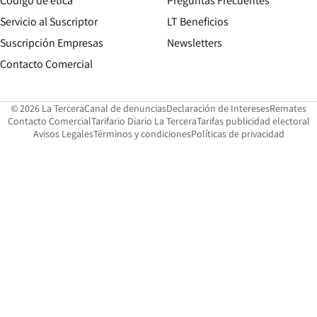
Código de etica
Preguntas Frecuentes
Servicio al Suscriptor
LT Beneficios
Suscripción Empresas
Newsletters
Opens in new window
Contacto Comercial
Opens in new window
Opens in 
Op
© 2026 La Tercera
Canal de denuncias
Declaración de Intereses
Remates
Opens in new window
Opens in new window
O
Contacto Comercial
Tarifario Diario La Tercera
Tarifas publicidad electoral
Opens in new window
Avisos Legales
Términos y condiciones
Políticas de privacidad