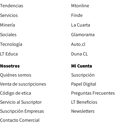
Tendencias
Mtonline
Servicios
Finde
Opens in new window
Minería
La Cuarta
Opens in new wind
Sociales
Glamorama
Opens in new window
Tecnología
Auto.cl
Opens in new window
LT Educa
Duna CL
Nosotros
Mi Cuenta
Quiénes somos
Suscripción
Opens in new win
Venta de suscripciones
Papel Digital
Opens in new window
Código de etica
Preguntas Frecuentes
Servicio al Suscriptor
LT Beneficios
Suscripción Empresas
Newsletters
Opens in new window
Contacto Comercial