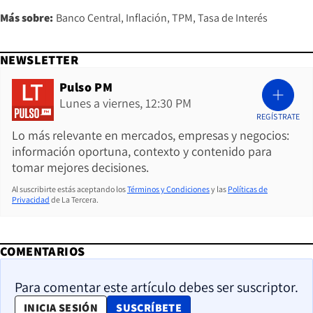
Más sobre:
Banco Central
Inflación
TPM
Tasa de Interés
NEWSLETTER
Pulso PM
Lunes a viernes, 12:30 PM
REGÍSTRATE
Lo más relevante en mercados, empresas y negocios:
información oportuna, contexto y contenido para
tomar mejores decisiones.
Al suscribirte estás aceptando los
Términos y Condiciones
y las
Políticas de
Privacidad
de La Tercera.
COMENTARIOS
Para comentar este artículo debes ser suscriptor.
OPENS IN NEW WINDOW
INICIA SESIÓN
SUSCRÍBETE