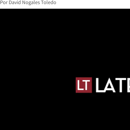
Por
David Nogales Toledo