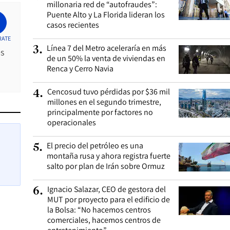
millonaria red de “autofraudes”:
Puente Alto y La Florida lideran los
casos recientes
RATE
Línea 7 del Metro aceleraría en más
3
.
es
de un 50% la venta de viviendas en
Renca y Cerro Navia
Cencosud tuvo pérdidas por $36 mil
4
.
millones en el segundo trimestre,
principalmente por factores no
operacionales
El precio del petróleo es una
5
.
montaña rusa y ahora registra fuerte
salto por plan de Irán sobre Ormuz
Ignacio Salazar, CEO de gestora del
6
.
MUT por proyecto para el edificio de
la Bolsa: “No hacemos centros
comerciales, hacemos centros de