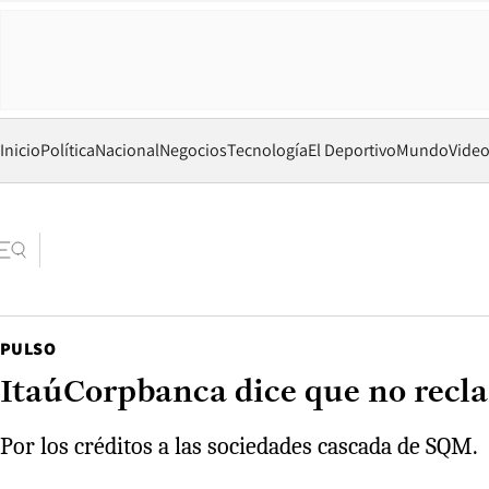
Inicio
Política
Nacional
Negocios
Tecnología
El Deportivo
Mundo
Vide
PULSO
ItaúCorpbanca dice que no recla
Por los créditos a las sociedades cascada de SQM.