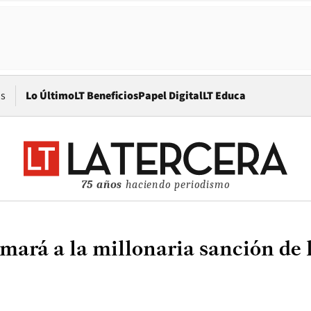
Opens in new window
os
Lo Último
LT Beneficios
Papel Digital
LT Educa
75 años
haciendo periodismo
mará a la millonaria sanción de 