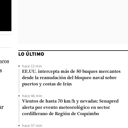
LO ÚLTIMO
ncos
hace 13 min
s
EE.UU. intercepta más de 50 buques mercantes
desde la reanudación del bloqueo naval sobre
puertos y costas de Irán
hace 46 min
Vientos de hasta 70 km/h y nevadas: Senapred
ar
alerta por evento meteorológico en sector
cordillerano de Región de Coquimbo
hace 57 min