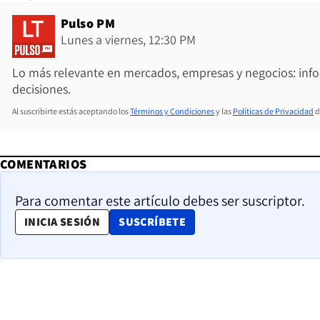
Pulso PM
Lunes a viernes, 12:30 PM
Lo más relevante en mercados, empresas y negocios: inf
decisiones.
Al suscribirte estás aceptando los
Términos y Condiciones
y las
Políticas de Privacidad
d
COMENTARIOS
Para comentar este artículo debes ser suscriptor.
OPENS IN NEW WINDOW
INICIA SESIÓN
SUSCRÍBETE