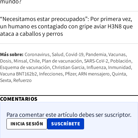
mundo?
“Necesitamos estar preocupados”: Por primera vez,
un humano es contagiado con gripe aviar H3N8 que
ataca a caballos y perros
Más sobre:
Coronavirus
Salud
Covid-19
Pandemia
Vacunas
Dosis
Minsal
Chile
Plan de vacunación
SARS-CoV-2
Población
Esquema de vacunación
Christian Garcia
Influenza
Inmunidad
Vacuna BNT162b2
Infecciones
Pfizer
ARN mensajero
Quinta
Sexta
Refuerzo
COMENTARIOS
Para comentar este artículo debes ser suscriptor.
OPENS IN NEW WINDOW
INICIA SESIÓN
SUSCRÍBETE