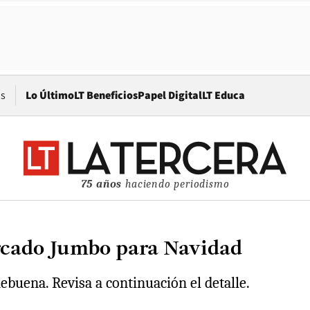
Opens in new window
os
Lo Último
LT Beneficios
Papel Digital
LT Educa
75 años
haciendo periodismo
ercado Jumbo para Navidad
ebuena. Revisa a continuación el detalle.