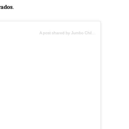
rados
.
A post shared by Jumbo Chile (@jumbochile)