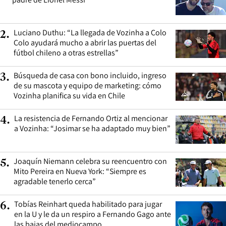
Luciano Duthu: “La llegada de Vozinha a Colo
2
.
Colo ayudará mucho a abrir las puertas del
fútbol chileno a otras estrellas”
Búsqueda de casa con bono incluido, ingreso
3
.
de su mascota y equipo de marketing: cómo
Vozinha planifica su vida en Chile
La resistencia de Fernando Ortiz al mencionar
4
.
a Vozinha: “Josimar se ha adaptado muy bien”
Joaquín Niemann celebra su reencuentro con
5
.
Mito Pereira en Nueva York: “Siempre es
agradable tenerlo cerca”
Tobías Reinhart queda habilitado para jugar
6
.
en la U y le da un respiro a Fernando Gago ante
las bajas del mediocampo