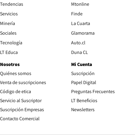
Tendencias
Mtonline
Servicios
Finde
Opens in new window
Minería
La Cuarta
Opens in new wind
Sociales
Glamorama
Opens in new window
Tecnología
Auto.cl
Opens in new window
LT Educa
Duna CL
Nosotros
Mi Cuenta
Quiénes somos
Suscripción
Opens in new win
Venta de suscripciones
Papel Digital
Opens in new window
Código de etica
Preguntas Frecuentes
Servicio al Suscriptor
LT Beneficios
Suscripción Empresas
Newsletters
Opens in new window
Contacto Comercial