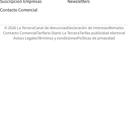
Suscripción Empresas
Newsletters
Opens in new window
Contacto Comercial
Opens in new window
Opens in 
Op
© 2026 La Tercera
Canal de denuncias
Declaración de Intereses
Remates
Opens in new window
Opens in new window
O
Contacto Comercial
Tarifario Diario La Tercera
Tarifas publicidad electoral
Opens in new window
Avisos Legales
Términos y condiciones
Políticas de privacidad