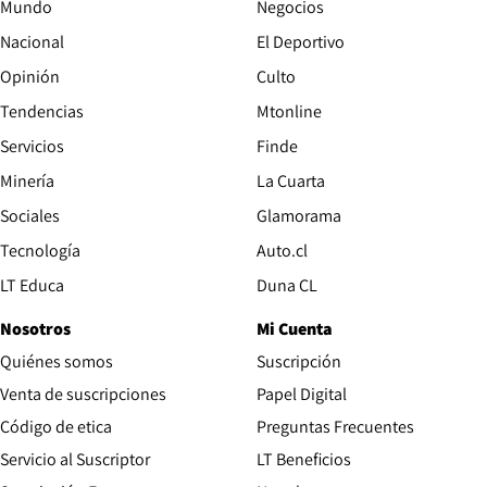
Mundo
Negocios
Nacional
El Deportivo
Opinión
Culto
Tendencias
Mtonline
Servicios
Finde
Opens in new window
Minería
La Cuarta
Opens in new wind
Sociales
Glamorama
Opens in new window
Tecnología
Auto.cl
Opens in new window
LT Educa
Duna CL
Nosotros
Mi Cuenta
Quiénes somos
Suscripción
Opens in new win
Venta de suscripciones
Papel Digital
Opens in new window
Código de etica
Preguntas Frecuentes
Servicio al Suscriptor
LT Beneficios