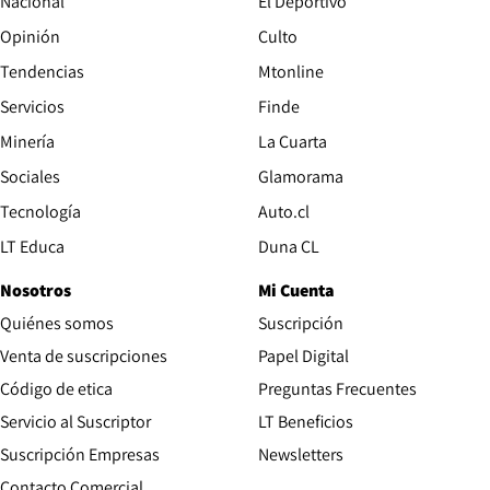
Nacional
El Deportivo
Opinión
Culto
Tendencias
Mtonline
Servicios
Finde
Opens in new window
Minería
La Cuarta
Opens in new wind
Sociales
Glamorama
Opens in new window
Tecnología
Auto.cl
Opens in new window
LT Educa
Duna CL
Nosotros
Mi Cuenta
Quiénes somos
Suscripción
Opens in new win
Venta de suscripciones
Papel Digital
Opens in new window
Código de etica
Preguntas Frecuentes
Servicio al Suscriptor
LT Beneficios
Suscripción Empresas
Newsletters
Opens in new window
Contacto Comercial