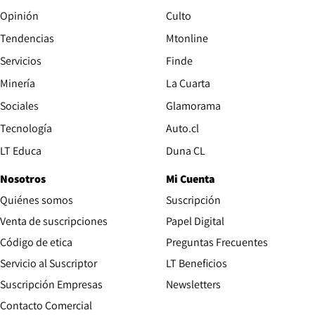
Opinión
Culto
Tendencias
Mtonline
Servicios
Finde
Opens in new window
Minería
La Cuarta
Opens in new wind
Sociales
Glamorama
Opens in new window
Tecnología
Auto.cl
Opens in new window
LT Educa
Duna CL
Nosotros
Mi Cuenta
Quiénes somos
Suscripción
Opens in new win
Venta de suscripciones
Papel Digital
Opens in new window
Código de etica
Preguntas Frecuentes
Servicio al Suscriptor
LT Beneficios
Suscripción Empresas
Newsletters
Opens in new window
Contacto Comercial