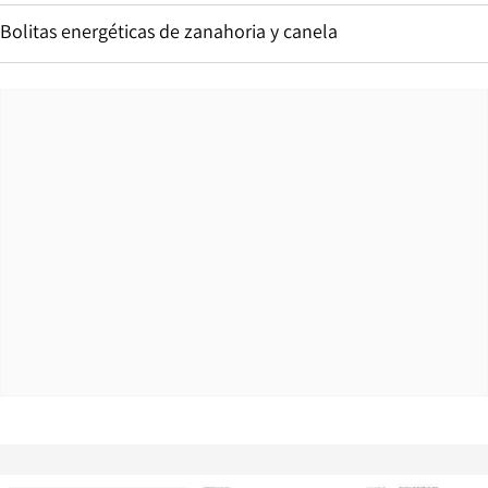
Bolitas energéticas de zanahoria y canela
Opens in new window
Opens in ne