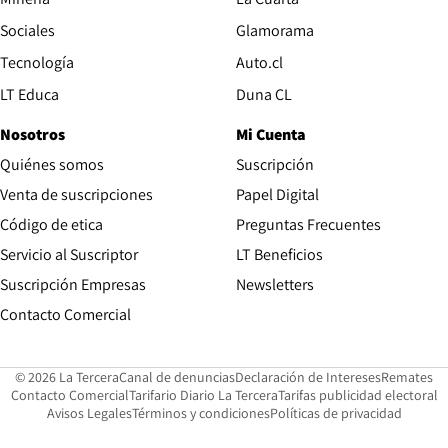
Opens in new wind
Sociales
Glamorama
Opens in new window
Tecnología
Auto.cl
Opens in new window
LT Educa
Duna CL
Nosotros
Mi Cuenta
Quiénes somos
Suscripción
Opens in new win
Venta de suscripciones
Papel Digital
Opens in new window
Código de etica
Preguntas Frecuentes
Servicio al Suscriptor
LT Beneficios
Suscripción Empresas
Newsletters
Opens in new window
Contacto Comercial
Opens in new window
Opens in 
Op
© 2026 La Tercera
Canal de denuncias
Declaración de Intereses
Remates
Opens in new window
Opens in new window
O
Contacto Comercial
Tarifario Diario La Tercera
Tarifas publicidad electoral
Opens in new window
Avisos Legales
Términos y condiciones
Políticas de privacidad