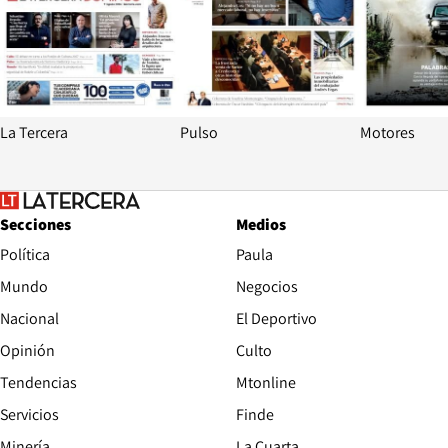
La Tercera
Pulso
Motores
Secciones
Medios
Política
Paula
Mundo
Negocios
Nacional
El Deportivo
Opinión
Culto
Tendencias
Mtonline
Servicios
Finde
Opens in new window
Minería
La Cuarta