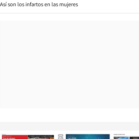
Así son los infartos en las mujeres
Opens in new window
Opens in ne