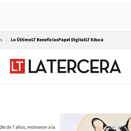
Opens in new window
os
Lo Último
LT Beneficios
Papel Digital
LT Educa
dle de 7 años, motivaron a la