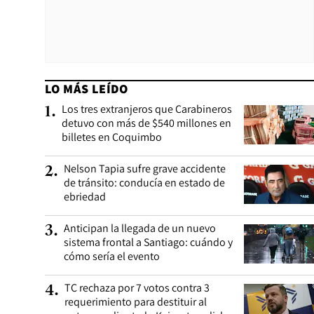
LO MÁS LEÍDO
Los tres extranjeros que Carabineros
1
.
detuvo con más de $540 millones en
billetes en Coquimbo
Nelson Tapia sufre grave accidente
2
.
de tránsito: conducía en estado de
ebriedad
Anticipan la llegada de un nuevo
3
.
sistema frontal a Santiago: cuándo y
cómo sería el evento
TC rechaza por 7 votos contra 3
4
.
requerimiento para destituir al