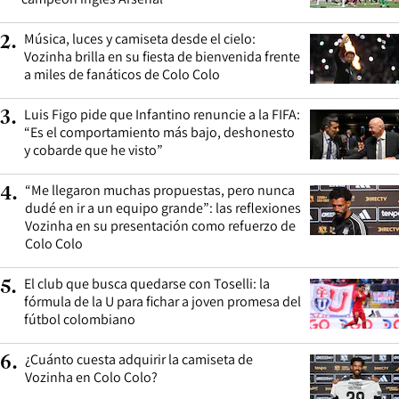
Música, luces y camiseta desde el cielo:
2
.
Vozinha brilla en su fiesta de bienvenida frente
a miles de fanáticos de Colo Colo
Luis Figo pide que Infantino renuncie a la FIFA:
3
.
“Es el comportamiento más bajo, deshonesto
y cobarde que he visto”
“Me llegaron muchas propuestas, pero nunca
4
.
dudé en ir a un equipo grande”: las reflexiones
Vozinha en su presentación como refuerzo de
Colo Colo
El club que busca quedarse con Toselli: la
5
.
fórmula de la U para fichar a joven promesa del
fútbol colombiano
¿Cuánto cuesta adquirir la camiseta de
6
.
Vozinha en Colo Colo?