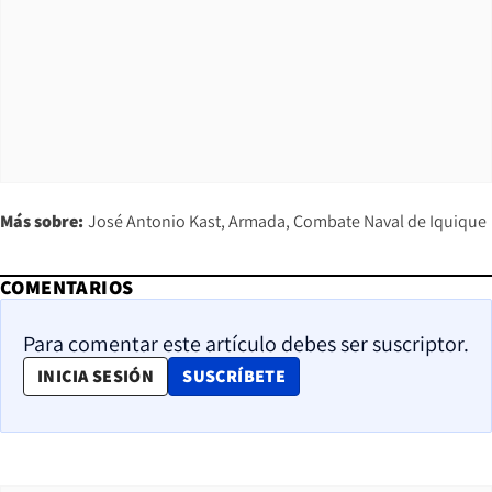
Más sobre:
José Antonio Kast
Armada
Combate Naval de Iquique
COMENTARIOS
Para comentar este artículo debes ser suscriptor.
OPENS IN NEW WINDOW
INICIA SESIÓN
SUSCRÍBETE