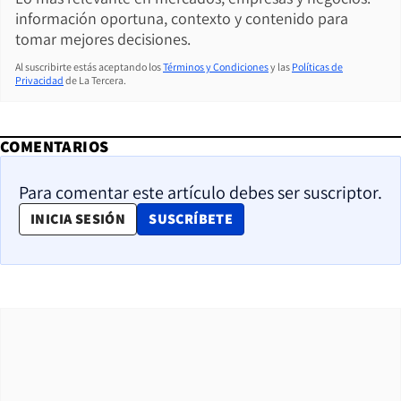
información oportuna, contexto y contenido para
tomar mejores decisiones.
Al suscribirte estás aceptando los
Términos y Condiciones
y las
Políticas de
Privacidad
de La Tercera.
COMENTARIOS
Para comentar este artículo debes ser suscriptor.
OPENS IN NEW WINDOW
INICIA SESIÓN
SUSCRÍBETE