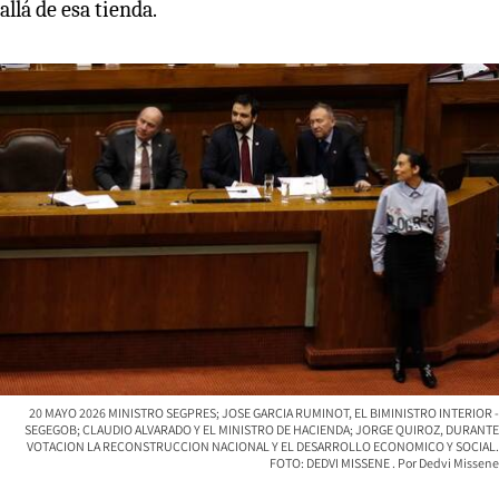
allá de esa tienda.
20 MAYO 2026 MINISTRO SEGPRES; JOSE GARCIA RUMINOT, EL BIMINISTRO INTERIOR -
SEGEGOB; CLAUDIO ALVARADO Y EL MINISTRO DE HACIENDA; JORGE QUIROZ, DURANTE
VOTACION LA RECONSTRUCCION NACIONAL Y EL DESARROLLO ECONOMICO Y SOCIAL.
FOTO: DEDVI MISSENE
Dedvi Missene