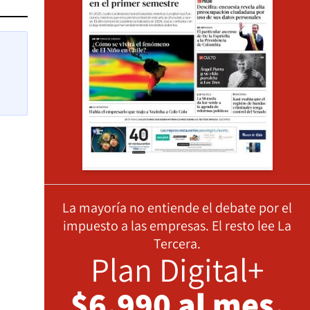
La mayoría no entiende el debate por el
impuesto a las empresas. El resto lee La
Tercera.
Plan Digital+
$6.990 al mes,