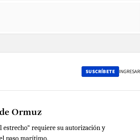
SUSCRÍBETE
INGRESAR
o de Ormuz
l estrecho" requiere su autorización y
 el paso marítimo.