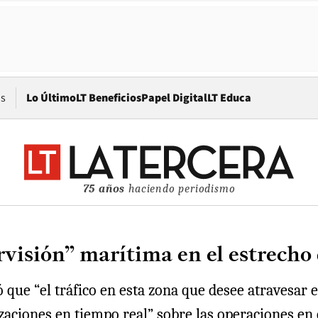
Opens in new window
os
Lo Último
LT Beneficios
Papel Digital
LT Educa
75 años
haciendo periodismo
rvisión” marítima en el estrech
 que “el tráfico en esta zona que desee atravesar e
zaciones en tiempo real” sobre las operaciones en