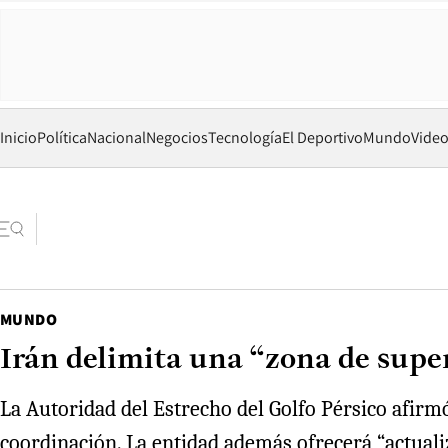
Inicio
Política
Nacional
Negocios
Tecnología
El Deportivo
Mundo
Vide
MUNDO
Irán delimita una “zona de supe
La Autoridad del Estrecho del Golfo Pérsico afirmó
coordinación. La entidad además ofrecerá “actuali