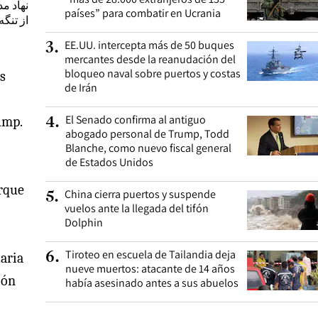
países” para combatir en Ucrania
از تن.
EE.UU. intercepta más de 50 buques
3
.
mercantes desde la reanudación del
bloqueo naval sobre puertos y costas
as
de Irán
El Senado confirma al antiguo
ump.
4
.
abogado personal de Trump, Todd
Blanche, como nuevo fiscal general
de Estados Unidos
orque
China cierra puertos y suspende
5
.
vuelos ante la llegada del tifón
Dolphin
Tiroteo en escuela de Tailandia deja
6
.
taria
nueve muertos: atacante de 14 años
ión
había asesinado antes a sus abuelos