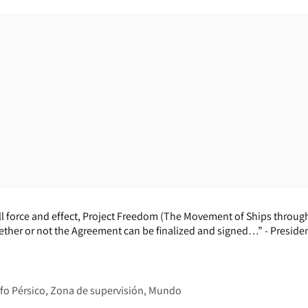
ull force and effect, Project Freedom (The Movement of Ships throug
whether or not the Agreement can be finalized and signed…” - Presid
fo Pérsico
Zona de supervisión
Mundo