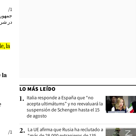
1/
جمهورى
در ش.»
e, la
 la
LO MÁS LEÍDO
Italia responde a España que “no
1
.
acepta ultimátums” y no reevaluará la
e
suspensión de Schengen hasta el 15
de agosto
La UE afirma que Rusia ha reclutado a
2
.
1/
“más de 28.000 extranjeros de 135