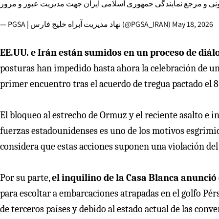
نهاد مدیریت آبراهه خلیج فارس (Persian Gulf Strait Authority - PGSA) جع نمایندگی جمهوری اسلامی ایران جهت مدیریت عبور و مرور
— PGSA | نهاد مدیریت آبراه خلیج فارس (@PGSA_IRAN)
May 18, 2026
EE.UU. e Irán están sumidos en un proceso de diá
posturas han impedido hasta ahora la celebración de u
primer encuentro tras el acuerdo de tregua pactado el 8
El bloqueo al estrecho de Ormuz y el reciente asalto e i
fuerzas estadounidenses es uno de los motivos esgrimid
considera que estas acciones suponen una violación del 
Por su parte,
el inquilino de la Casa Blanca anunció
para escoltar a embarcaciones atrapadas en el golfo Pérs
de terceros países y debido al estado actual de las conv