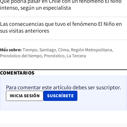
Qué podría pasar en Chile con un fenómeno El Niño
intenso, según un especialista
Las consecuencias que tuvo el fenómeno El Niño en
sus visitas anteriores
Más sobre:
Tiempo
Santiago
Clima
Región Metropolitana
Pronóstico del tiempo
Pronóstico
La Tercera
COMENTARIOS
Para comentar este artículo debes ser suscriptor.
OPENS IN NEW WINDOW
INICIA SESIÓN
SUSCRÍBETE