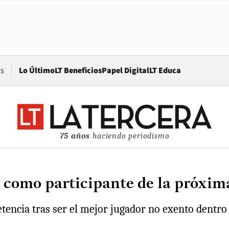
Opens in new window
os
Lo Último
LT Beneficios
Papel Digital
LT Educa
75 años
haciendo periodismo
 como participante de la próxim
etencia tras ser el mejor jugador no exento dentro 