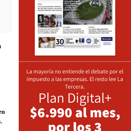
u
La mayoría no entiende el debate por el
impuesto a las empresas. El resto lee La
Tercera.
Plan Digital+
$6.990 al mes,
en
por los 3
,