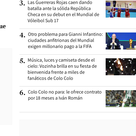
Las Guerreras Rojas caen dando
3
.
batalla ante la sólida República
Checa en su debut en el Mundial de
Vóleibol Sub 17
fue
Otro problema para Gianni Infantino:
4
.
ciudades anfitrionas del Mundial
exigen millonario pago a la FIFA
Música, luces y camiseta desde el
5
.
cielo: Vozinha brilla en su fiesta de
bienvenida frente a miles de
fanáticos de Colo Colo
Colo Colo no para: le ofrece contrato
6
.
por 18 meses a Iván Román