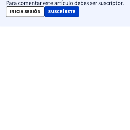
Para comentar este artículo debes ser suscriptor.
OPENS IN NEW WINDOW
INICIA SESIÓN
SUSCRÍBETE