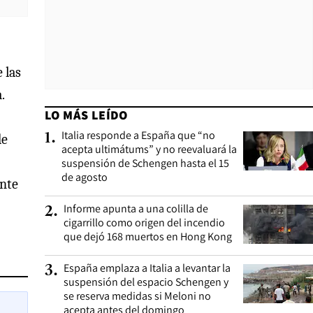
 las
.
LO MÁS LEÍDO
Italia responde a España que “no
1
.
de
acepta ultimátums” y no reevaluará la
suspensión de Schengen hasta el 15
de agosto
ante
Informe apunta a una colilla de
2
.
cigarrillo como origen del incendio
que dejó 168 muertos en Hong Kong
España emplaza a Italia a levantar la
3
.
suspensión del espacio Schengen y
se reserva medidas si Meloni no
acepta antes del domingo