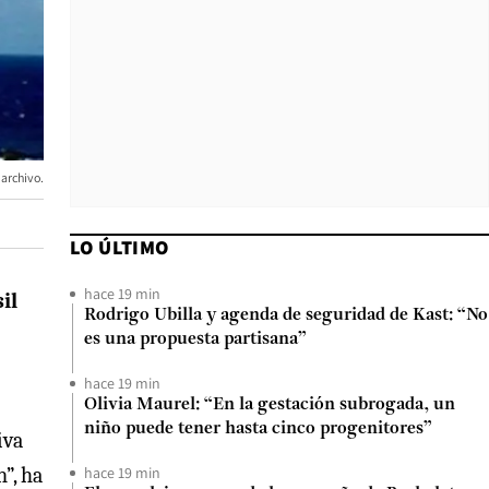
archivo.
LO ÚLTIMO
hace 19 min
il
Rodrigo Ubilla y agenda de seguridad de Kast: “No
es una propuesta partisana”
hace 19 min
Olivia Maurel: “En la gestación subrogada, un
niño puede tener hasta cinco progenitores”
iva
”, ha
hace 19 min