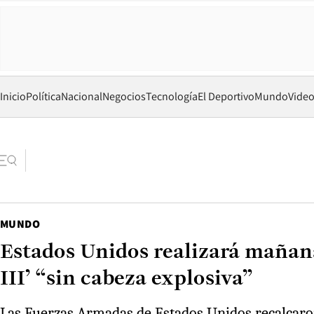
Inicio
Política
Nacional
Negocios
Tecnología
El Deportivo
Mundo
Vide
MUNDO
Estados Unidos realizará mañan
III’ “sin cabeza explosiva”
Las Fuerzas Armadas de Estados Unidos recalcaron