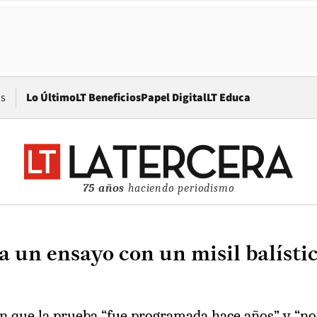
Opens in new window
os
Lo Último
LT Beneficios
Papel Digital
LT Educa
75 años
haciendo periodismo
a un ensayo con un misil balíst
 que la prueba “fue programada hace años” y “no 