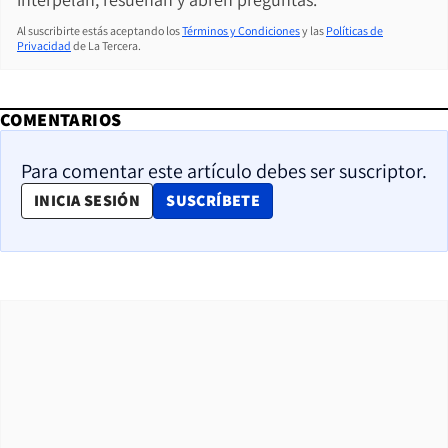
Al suscribirte estás aceptando los
Términos y Condiciones
y las
Políticas de
Privacidad
de La Tercera.
COMENTARIOS
Para comentar este artículo debes ser suscriptor.
OPENS IN NEW WINDOW
INICIA SESIÓN
SUSCRÍBETE