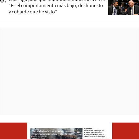
6
.
“Es el comportamiento más bajo, deshonesto
y cobarde que he visto”
Opens in ne