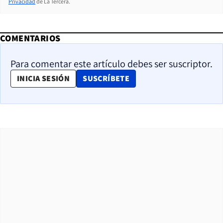
Privacidad
de La Tercera.
COMENTARIOS
Para comentar este artículo debes ser suscriptor.
OPENS IN NEW WINDOW
INICIA SESIÓN
SUSCRÍBETE