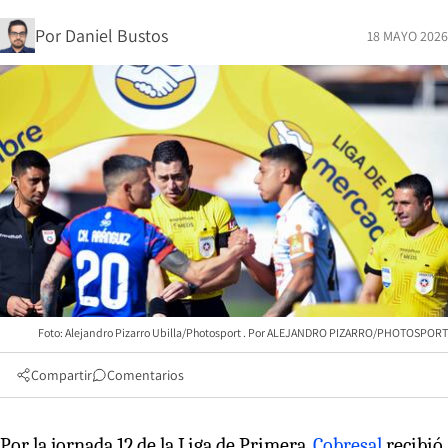
Por
Daniel Bustos
18 MAYO 2026
Foto: Alejandro Pizarro Ubilla/Photosport
ALEJANDRO PIZARRO/PHOTOSPORT
Compartir
Comentarios
Por la jornada 12 de la Liga de Primera,
Cobresal
recibió