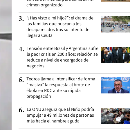
crimen organizado
“¿Has visto a mi hijo?”: el drama de
3
.
las familias que buscan a los
desaparecidos tras su intento de
llegar a Ceuta
Tensión entre Brasil y Argentina sufre
4
.
la peor crisis en 200 años: relación se
reduce a nivel de encargados de
negocios
Tedros llama a intensificar de forma
5
.
“masiva” la respuesta al brote de
ébola en RDC ante su rápida
propagación
La ONU asegura que El Niño podría
6
.
empujar a 49 millones de personas
más hacia el hambre aguda