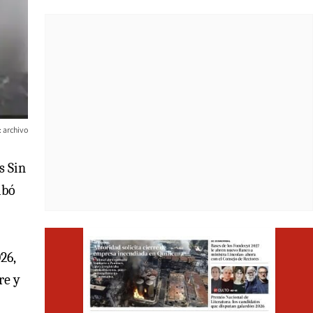
: archivo
s Sin
ibó
Opens i
26,
re y