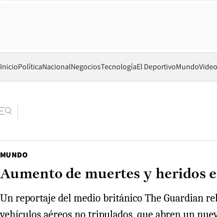
Inicio
Política
Nacional
Negocios
Tecnología
El Deportivo
Mundo
Vide
MUNDO
Aumento de muertes y heridos en
Un reportaje del medio británico The Guardian rela
vehículos aéreos no tripulados, que abren un nuev