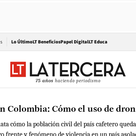
Opens in new window
os
Lo Último
LT Beneficios
Papel Digital
LT Educa
75 años
haciendo periodismo
 Colombia: Cómo el uso de drone
ta cómo la población civil del país cafetero queda
o frente y fenómeno de violencia en un país asolad