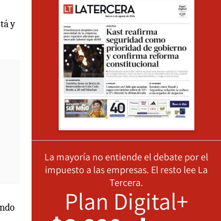
tá y
La mayoría no entiende el debate por el
impuesto a las empresas. El resto lee La
Tercera.
Plan Digital+
endo