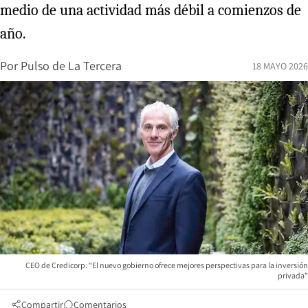
medio de una actividad más débil a comienzos de
año.
Por
Pulso de La Tercera
18 MAYO 2026
CEO de Credicorp: “El nuevo gobierno ofrece mejores perspectivas para la inversión
privada”
Compartir
Comentarios