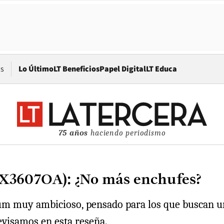
Opens in new window
os
Lo Último
LT Beneficios
Papel Digital
LT Educa
75 años
haciendo periodismo
X3607OA): ¿No más enchufes?
um muy ambicioso, pensado para los que buscan u
evisamos en esta reseña.