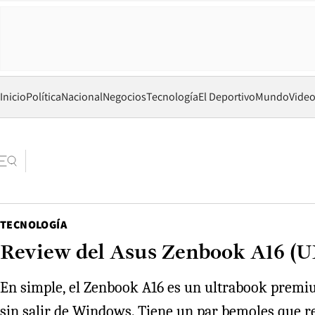
Inicio
Política
Nacional
Negocios
Tecnología
El Deportivo
Mundo
Vide
TECNOLOGÍA
Review del Asus Zenbook A16 (U
En simple, el Zenbook A16 es un ultrabook premi
sin salir de Windows. Tiene un par bemoles que r