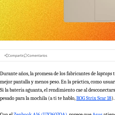
Compartir
Comentarios
Durante años, la promesa de los fabricantes de
laptops
mejor pantalla y menos peso. En la práctica, como usuar
Si la batería aguanta, el rendimiento cae al desconectars
pesado para la mochila (a ti te hablo,
ROG Strix Scar 18
).
Con el
Zenbook A16 (UX3607OA)
, parece que
Asus
atiend