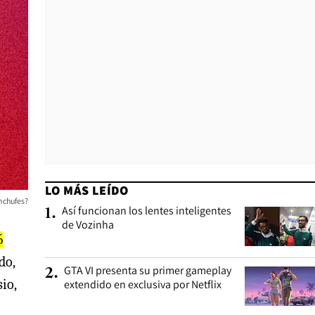
LO MÁS LEÍDO
nchufes?
Así funcionan los lentes inteligentes
1
.
de Vozinha
6
do,
GTA VI presenta su primer gameplay
2
.
io,
extendido en exclusiva por Netflix