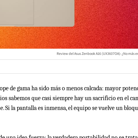
Review del Asus Zenbook A16 (UX3607OA): ¿No más e
tope de gama ha sido más o menos calcada: mayor potenc
ios sabemos que casi siempre hay un sacrificio en el ca
e. Si la pantalla es inmensa, el equipo se vuelve un bloq
e una idea fuerza: la verdadera portabilidad no se trata