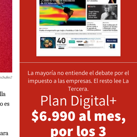
La mayoría no entiende el debate por el
nchufes?
impuesto a las empresas. El resto lee La
Tercera.
Plan Digital+
lla
o es
$6.990 al mes,
por los 3
lara