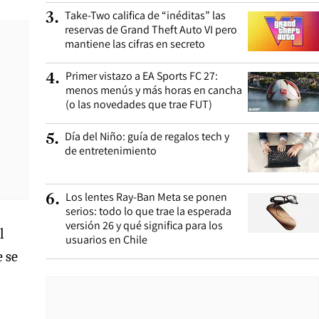
Take-Two califica de “inéditas” las
3
.
reservas de Grand Theft Auto VI pero
mantiene las cifras en secreto
Primer vistazo a EA Sports FC 27:
4
.
menos menús y más horas en cancha
(o las novedades que trae FUT)
Día del Niño: guía de regalos tech y
5
.
de entretenimiento
Los lentes Ray-Ban Meta se ponen
6
.
serios: todo lo que trae la esperada
versión 26 y qué significa para los
l
usuarios en Chile
e se