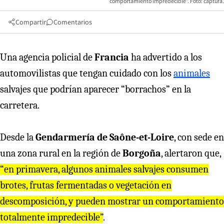
comportamiento impredecible”. Foto: captura.
Compartir
Comentarios
Una agencia policial de
Francia
ha advertido a los
automovilistas que tengan cuidado con los
animales
salvajes que podrían aparecer “borrachos” en la
carretera.
Desde la
Gendarmería de Saône-et-Loire
, con sede en
una zona rural en la región de
Borgoña
, alertaron que,
“en primavera, algunos animales salvajes consumen
brotes, frutas fermentadas o vegetación en
descomposición, y pueden mostrar un comportamiento
totalmente impredecible”
.