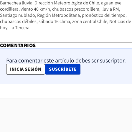
Barnechea lluvia
Dirección Meteorológica de Chile
aguanieve
cordillera
viento 40 km/h
chubascos precordillera
lluvia RM
Santiago nublado
Región Metropolitana
pronóstico del tiempo
chubascos débiles
sábado 16 clima
zona central Chile
Noticias de
hoy
La Tercera
COMENTARIOS
Para comentar este artículo debes ser suscriptor.
OPENS IN NEW WINDOW
INICIA SESIÓN
SUSCRÍBETE